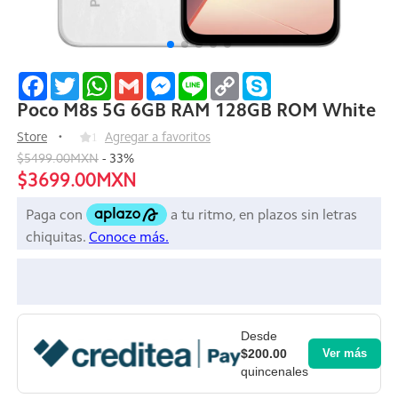
Facebook
Twitter
WhatsApp
Gmail
Messenger
Line
Copy
Skype
Link
Poco M8s 5G 6GB RAM 128GB ROM White
Store
1
Agregar a favoritos
$5499.00MXN
-
33
%
$3699.00MXN
Desde
$200.00
Ver más
quincenales