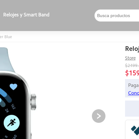
Relojes y Smart Band
er Blue
Relo
Store
$2499
$15