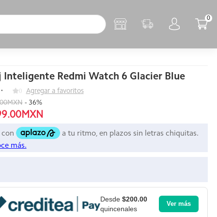
0
j Inteligente Redmi Watch 6 Glacier Blue
0
Agregar a favoritos
.00MXN
-
36
%
99.00MXN
Desde
$200.00
Ver más
quincenales