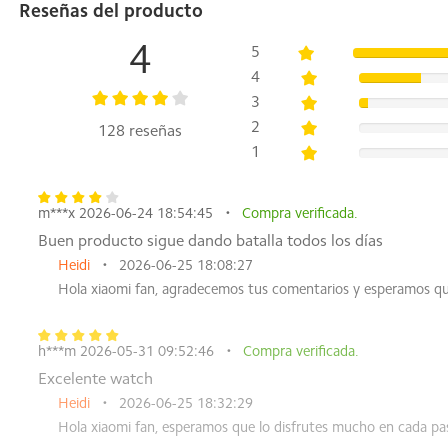
Reseñas del producto
Sensores
4
5
Sensor de frecuencia cardíaca (con sensor de saturación de 
4
3
Sistemas de posicionamiento por satél
2
128 reseñas
GPS | Galileo | GLONASS | BeiDou | QZSS
1
Batería
m***x 2026-06-24 18:54:45
Compra verificada.
Uso ligero: 24 días
Buen producto sigue dando batalla todos los días
*Condiciones de prueba para la duración de uso ligero de 24 
Heidi
2026-06-25 18:08:27
dimension”, se desactiva la monitorización avanzada en los
durante todo el día. Se activan las notificaciones de mensa
Hola xiaomi fan, agradecemos tus comentarios y esperamos que
llamadas entrantes al día, además de 3 alarmas, 200 activa
minutos de registro de ejercicio con GNSS activado a la s
h***m 2026-05-31 09:52:46
Compra verificada.
Uso normal: 12 días
*Condiciones de prueba para el escenario de uso normal de 1
Excelente watch
dimension”, se activa la monitorización avanzada en los aju
Heidi
2026-06-25 18:32:29
durante todo el día y la detección inteligente de frecuencia
Hola xiaomi fan, esperamos que lo disfrutes mucho en cada pa
llamadas entrantes al día, junto con 3 alarmas, 360 activac