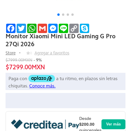
Facebook
Twitter
WhatsApp
Gmail
Messenger
Line
Copy
Skype
Link
Monitor Xiaomi Mini LED Gaming G Pro
27Qi 2026
Store
0
Agregar a favoritos
$7999.00MXN
-
9
%
$7299.00MXN
Desde
$200.00
Ver más
quincenales