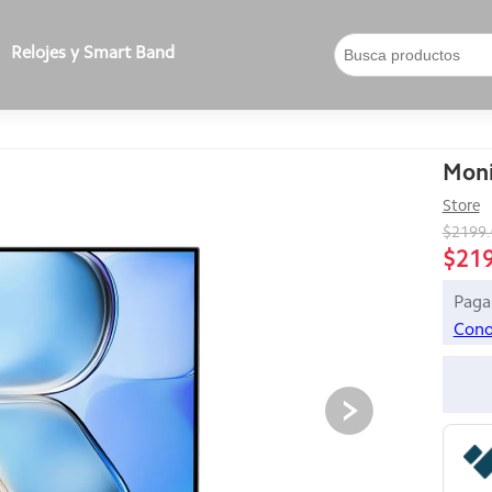
Relojes y Smart Band
Moni
Store
$2199
$21