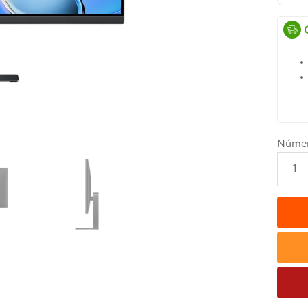
Núme
1