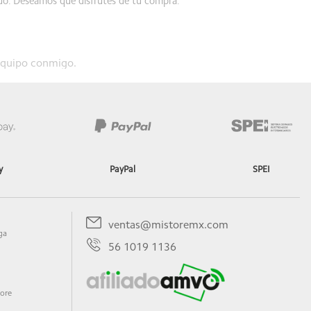
ndo. Deseamos que disfrutes de tu compra.
 equipo conmigo.
ndo. Deseamos que disfrutes de tu compra.
y
PayPal
SPEI
ventas@mistoremx.com
ga
ndo. Deseamos que disfrutes de tu compra.
56 1019 1136
tore