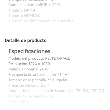
Gama de colores sRGB al 99 %
1 puerto DP 1.4
1 puerto HDMI 2.0
1 puerto de alimentación de entrada CC
Detalle de producto
Especificaciones
Modelo del producto P27FDA-RAGL
Resolución 1920 x 1080
Potencia nominal 24 W
Frecuencia de actualización 144 Hz
Tamaño de la pantalla 27 pulgadas
Precisión del color ∆E<1
Ángulo de visualización de la pantalla 178° (H)/178° (V)
Tiempo de respuesta 6 ms
Brillo 300 nits
Dimensiones del producto (incluida la base) 611,3 x 170,0