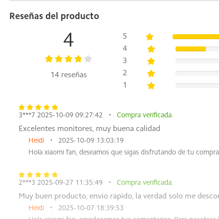
Relación de contraste estático 1500:1
Reseñas del producto
Peso neto del producto (incluida la base) 3,9 kilogramos
Profundidad del color/Nro. de colores 8 bits (6 bits + FRC)
4
5
Dimensiones del soporte para pared 75 x 75 mm
Relación de aspecto 16:9
4
Ajuste de inclinación 5 ° hacia delante/15 ° hacia atrás
3
2
14 reseñas
Contenido del paquete
1
1 monitor
1 kit de tornillos
3***7 2025-10-09 09:27:42
Compra verificada.
1 base (incluido el soporte)
Excelentes monitores, muy buena calidad
1 adaptador de corriente
1 cable HDMI 2.0
Heidi
2025-10-09 13:03:19
1 manual del usuario
Hola xiaomi fan, deseamos que sigas disfrutando de tu compra
Puertos
2***3 2025-09-27 11:35:49
Compra verificada.
1 puerto DP 1.4
Muy buen producto, envio rapido, la verdad solo me desco
1 puerto HDMI 2.0
Heidi
2025-10-07 18:39:53
1 puerto de alimentación de entrada CC