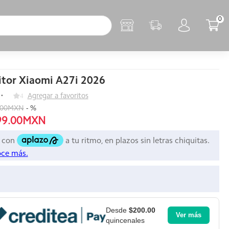
0
tor Xiaomi A27i 2026
4
Agregar a favoritos
.00MXN
-
%
99.00MXN
Desde
$200.00
Ver más
quincenales