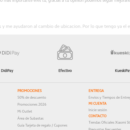
lo más importante eres tu, gracias a tu opinión podemos seguir mejora
s y me ayudaron al cambio de ubicacion. Por lo que tengo ya el
lo más importante eres tu, gracias a tu opinión podemos seguir mejora
DidiPay
Efectivo
KueskiPa
s, pero buena recomendación si buscas un monitor.
PROMOCIONES
ENTREGA
50% de descuento
Envíos y Tiempos de Entre
lo más importante eres tu, gracias a tu opinión podemos seguir mejora
MI CUENTA
Promociones 2026
Inicie sesión
Mi Outlet
CONTACTO
Área de Subastas
Tiendas Oficiales Xiaomi S
Guía Tarjeta de regalo / Cupones
idad tanto en su elaboracion como en su funcionamiento.
Preguntas frecuentes