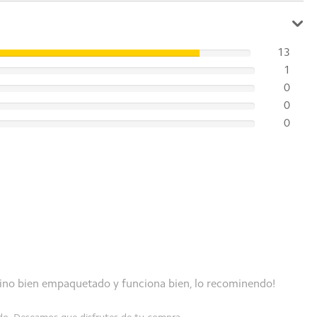
13
1
0
0
0
vino bien empaquetado y funciona bien, lo recominendo!