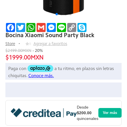
Facebook
Twitter
WhatsApp
Gmail
Messenger
Line
Copy
Skype
Link
Bocina Xiaomi Sound Party Black
Store
8
Agregar a favoritos
$2499.00MXN
-
20
%
$1999.00MXN
Desde
$200.00
Ver más
quincenales