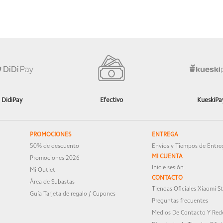
niveles
 (solución de hardware) | Certificación compatible con ciclo cir
DidiPay
Efectivo
KueskiPa
s resultados reales pueden variar.
PROMOCIONES
ENTREGA
50% de descuento
Envíos y Tiempos de Entre
MI CUENTA
Promociones 2026
Inicie sesión
Mi Outlet
CONTACTO
Área de Subastas
Tiendas Oficiales Xiaomi S
Guía Tarjeta de regalo / Cupones
Preguntas frecuentes
Medios De Contacto Y Rede