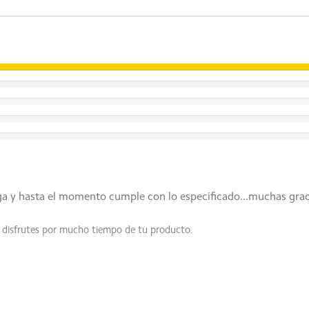
respecto a las dimensiones y el peso. Los resultados reales pued
ega y hasta el momento cumple con lo especificado...muchas graci
 disfrutes por mucho tiempo de tu producto.
ones compatibles.
e activa en el modo turbo de juego.