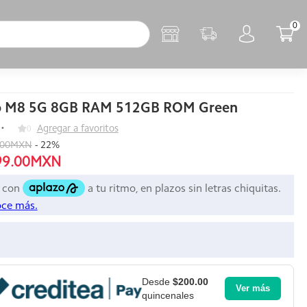
0
o M8 5G 8GB RAM 512GB ROM Green
0
Agregar a favoritos
.00MXN
-
22
%
99.00MXN
Desde
$200.00
Ver más
quincenales