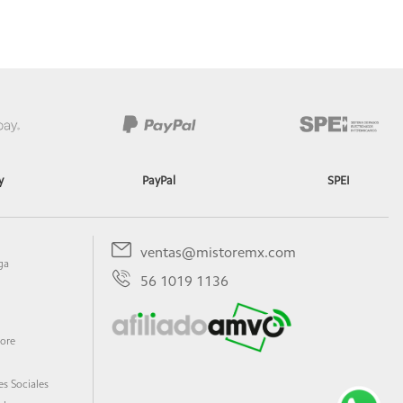
cadiano TÜV Rheinland | Certificación sin parpadeos TÜV
y
PayPal
SPEI
ventas@mistoremx.com
ga
56 1019 1136
tore
s Sociales