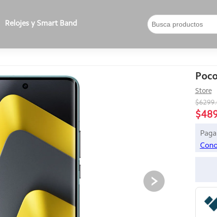
Relojes y Smart Band
Poc
Store
$6299
$48