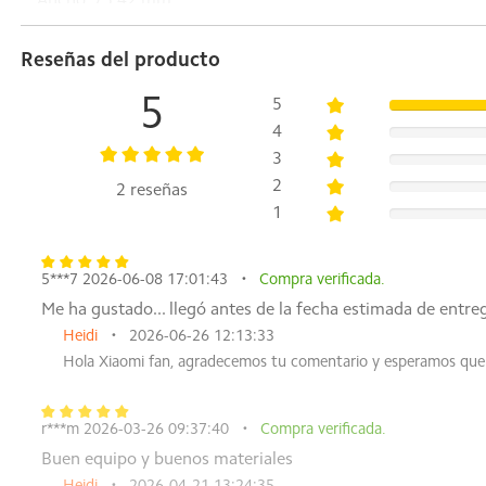
Ancho: 75,42 mm
Grosor: 7,35 mm
Peso: 178 g
Reseñas del producto
* Los laboratorios internos de POCO probaron los datos con 
5
5
Procesador
4
Snapdragon® 6 Gen 3 Mobile Platform
3
Tecnología de proceso de fabricación de 4 nm
2
2 reseñas
CPU: Procesador de ocho núcleos, hasta 2,4 GHz
1
GPU: GPU Adreno
Pantalla
5***7 2026-06-08 17:01:43
Compra verificada.
Me ha gustado... llegó antes de la fecha estimada de entr
Pantalla Flow AMOLED de 6,77"
Pantalla Flow AMOLED de 172,1 mm
Heidi
2026-06-26 12:13:33
Resolución: 2392 x 1080
Hola Xiaomi fan, agradecemos tu comentario y esperamos que
Frecuencia de actualización: Hasta 120 Hz
* La tasa de refresco se puede ajustar a 120 Hz en aplicaci
r***m 2026-03-26 09:37:40
Compra verificada.
Velocidad de muestreo táctil: 240 Hz
Velocidad de muestreo táctil instantáneo: 2560 Hz
Buen equipo y buenos materiales
* La velocidad de muestreo táctil instantánea de 2560 Hz s