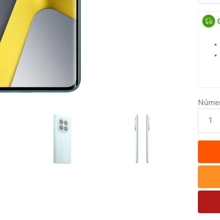
Núme
1