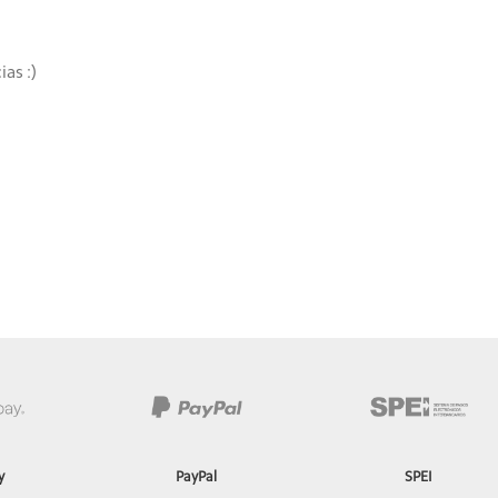
as :)
y
PayPal
SPEI