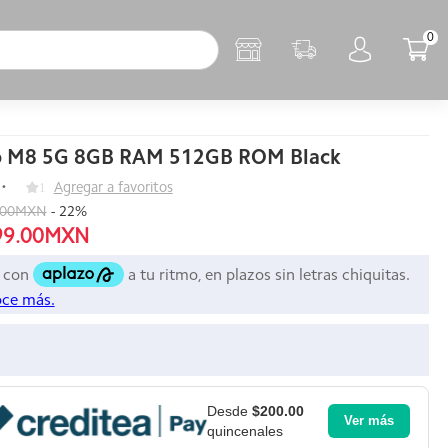
0
o M8 5G 8GB RAM 512GB ROM Black
1
Agregar a favoritos
.00MXN
-
22
%
99.00MXN
Desde
$200.00
Ver más
quincenales