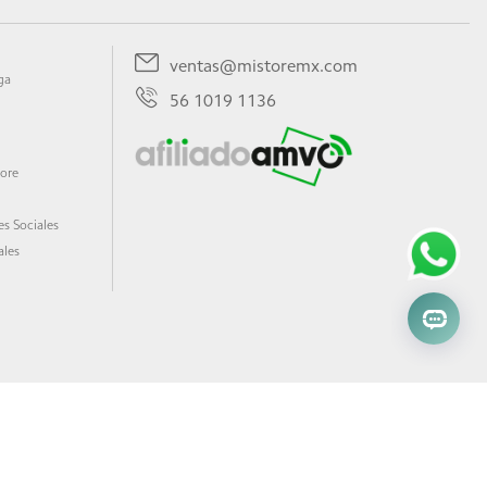
ventas@mistoremx.com
ga
56 1019 1136
tore
s Sociales
ales