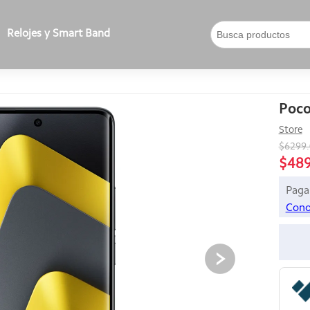
Relojes y Smart Band
Poc
Store
$6299
$48