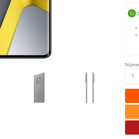
Núme
1