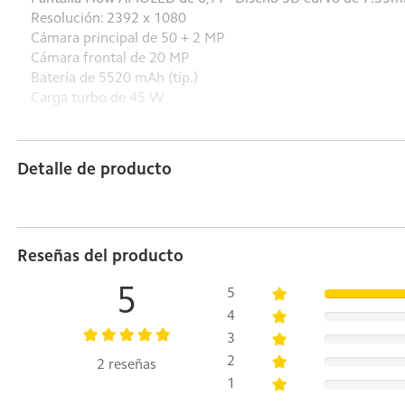
Resolución: 2392 x 1080
Cámara principal de 50 + 2 MP
Cámara frontal de 20 MP
Batería de 5520 mAh (típ.)
Carga turbo de 45 W
Detalle de producto
Reseñas del producto
5
5
4
3
2
2 reseñas
1