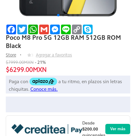
Facebook
Twitter
WhatsApp
Gmail
Messenger
Line
Copy
Skype
Link
Poco M8 Pro 5G 12GB RAM 512GB ROM
Black
Store
3
Agregar a favoritos
$7999.00MXN
-
21
%
$6299.00MXN
Desde
$200.00
Ver más
quincenales