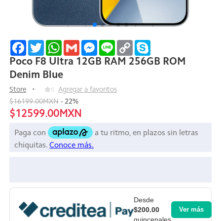
Facebook
Twitter
WhatsApp
Gmail
Messenger
Line
Copy
Skype
Link
Poco F8 Ultra 12GB RAM 256GB ROM
Denim Blue
Store
8
Agregar a favoritos
$16199.00MXN
-
22
%
$12599.00MXN
Desde
$200.00
Ver más
quincenales