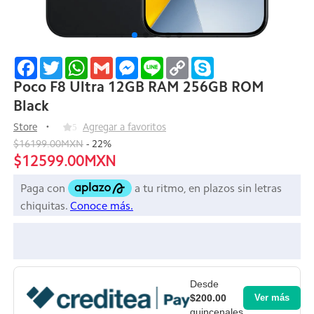
Facebook
Twitter
WhatsApp
Gmail
Messenger
Line
Copy
Skype
Link
Poco F8 Ultra 12GB RAM 256GB ROM
Black
Store
5
Agregar a favoritos
$16199.00MXN
-
22
%
$12599.00MXN
Desde
$200.00
Ver más
quincenales