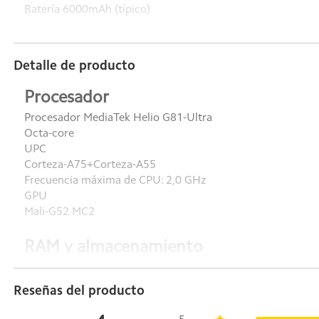
Batería 6000mAh (típico)
Detalle de producto
Procesador
Procesador MediaTek Helio G81-Ultra
Octa-core
UPC
Corteza-A75+Corteza-A55
Frecuencia máxima de CPU: 2,0 GHz
GPU
Mali-G52 MC2
RAM y almacenamiento
LPDDR4X + eMMC 5.1
6 GB + 128 GB, 8 GB + 256 GB
Reseñas del producto
Hasta 16 GB de RAM con extensión de memoria
*Las configuraciones disponibles pueden variar según la r