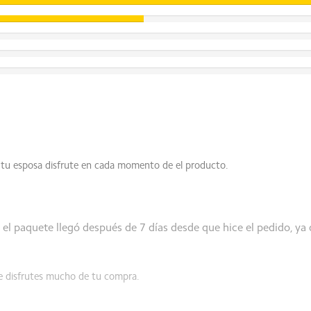
 basa en la versión de 8 GB de RAM. La RAM adicional ocupará 
iente espacio de almacenamiento en el dispositivo. La capacida
de por separado, consulte el uso real.
tu esposa disfrute en cada momento de el producto.
 métodos de medición de la industria pueden variar, por lo que l
ucto real.
el paquete llegó después de 7 días desde que hice el pedido, ya 
e disfrutes mucho de tu compra.
 Hz para las aplicaciones compatibles.