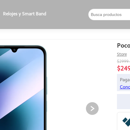
Relojes y Smart Band
Poc
Store
$2999
$24