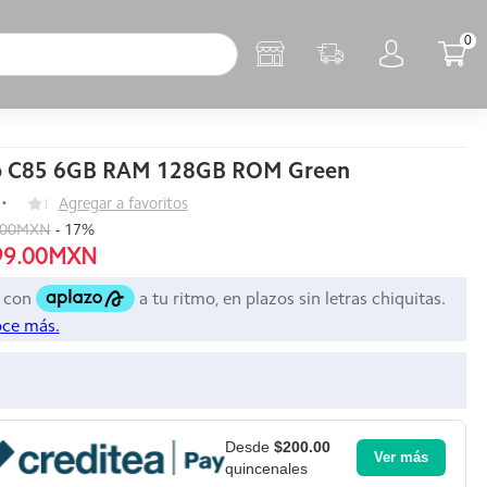
0
o C85 6GB RAM 128GB ROM Green
1
Agregar a favoritos
.00MXN
-
17
%
99.00MXN
Desde
$200.00
Ver más
quincenales