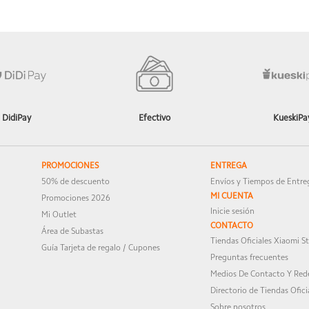
ftware) Certificación TÜV Rheinland Circadian Friendly Certifica
e disfrutes mucho de tu equipo.
DidiPay
Efectivo
KueskiPa
PROMOCIONES
ENTREGA
50% de descuento
Envíos y Tiempos de Entre
MI CUENTA
Promociones 2026
Inicie sesión
Mi Outlet
CONTACTO
rato | Time-lapse
Área de Subastas
Tiendas Oficiales Xiaomi S
Guía Tarjeta de regalo / Cupones
Preguntas frecuentes
Medios De Contacto Y Rede
Directorio de Tiendas Ofici
Sobre nosotros