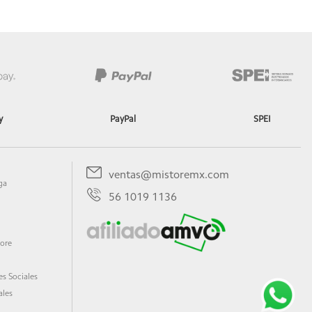
ción TÜV Rheinland Flicker Free
y
PayPal
SPEI
ventas@mistoremx.com
ga
56 1019 1136
tore
s Sociales
ales