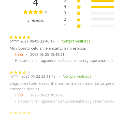
4
5
operativo y el software preinstalado en el dispositivo.
4
*La versión de 16 GB de RAM con extensión de memoria se
3
extensión de memoria solo está disponible cuando hay sufic
2
3 reseñas
Admite almacenamiento expandible: hasta 1 TB
1
*La tarjeta microSD para almacenamiento expandible se ven
Dimensiones
o***m 2026-06-05 22:40:17
Compra verificada.
Altura: 171,56 mm
Muy bonito celular, le encantó a mi esposa.
Ancho: 79,47 mm
Heidi
2026-06-25 18:42:31
Grosor: 7,99 mm
Hola xiaomi fan, agradecemos tu comentario y esperamos que 
Peso: 205g
*Datos obtenidos de los laboratorios internos de POCO. Los
*El producto puede variar según la región, consulte el prod
m***m 2026-05-22 22:11:42
Compra verificada.
Llegó bien todo, desconfíe por los malos comentarios pero 
Mostrar
entregar, gracias
Pantalla Dot Drop de 6,9"
Heidi
2026-06-23 18:26:00
Resolución: 1600*720
Hola xiaomi fan, agradecemos tus comentarios y deseamos qu
Frecuencia de actualización: hasta 120 Hz
*La frecuencia de actualización se puede ajustar hasta 120