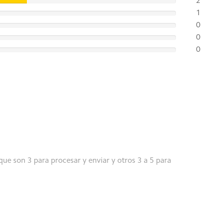
2
1
la cantidad correspondiente de almacenamiento ROM. La
0
d real de la RAM varía según el modelo.
0
0
os resultados reales pueden variar.
que son 3 para procesar y enviar y otros 3 a 5 para