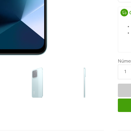
Núme
1