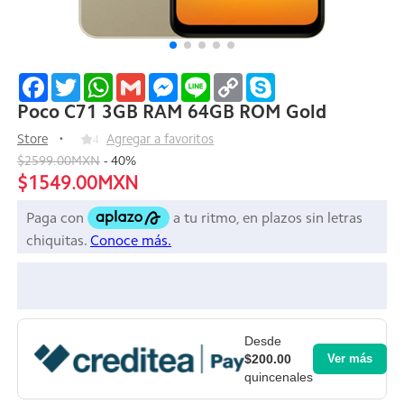
Facebook
Twitter
WhatsApp
Gmail
Messenger
Line
Copy
Skype
Link
Poco C71 3GB RAM 64GB ROM Gold
Store
4
Agregar a favoritos
$2599.00MXN
-
40
%
$1549.00MXN
Desde
$200.00
Ver más
quincenales