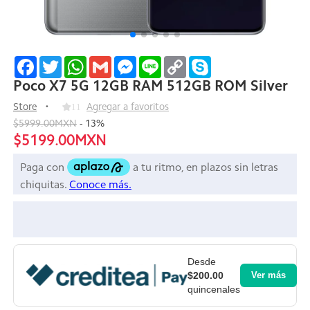
Facebook
Twitter
WhatsApp
Gmail
Messenger
Line
Copy
Skype
Link
Poco X7 5G 12GB RAM 512GB ROM Silver
Store
11
Agregar a favoritos
$5999.00MXN
-
13
%
$5199.00MXN
Desde
$200.00
Ver más
quincenales