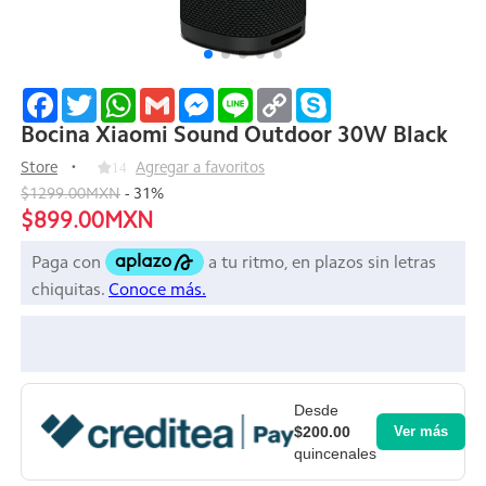
Facebook
Twitter
WhatsApp
Gmail
Messenger
Line
Copy
Skype
Link
Bocina Xiaomi Sound Outdoor 30W Black
Store
14
Agregar a favoritos
$1299.00MXN
-
31
%
$899.00MXN
Desde
$200.00
Ver más
quincenales